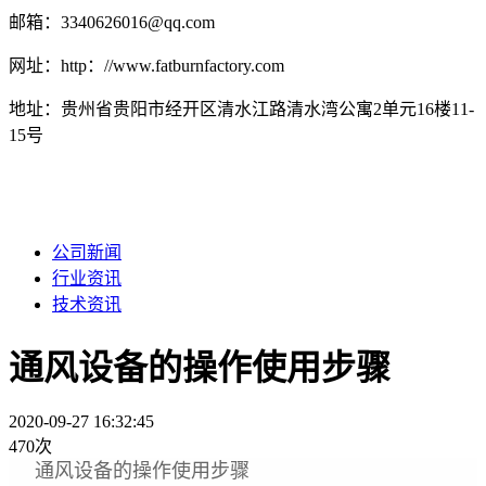
邮箱：3340626016@qq.com
网址：http：//www.fatburnfactory.com
地址：贵州省贵阳市经开区清水江路清水湾公寓2单元16楼11-
15号
公司新闻
行业资讯
技术资讯
通风设备的操作使用步骤
2020-09-27 16:32:45
470次
通风设备的操作使用步骤