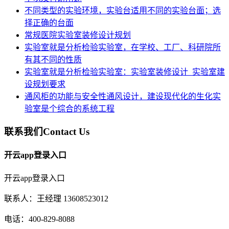
不同类型的实验环境，实验台适用不同的实验台面；选
择正确的台面
常规医院实验室装修设计规划
实验室就是分析检验实验室，在学校、工厂、科研院所
有其不同的性质
实验室就是分析检验实验室：实验室装修设计_实验室建
设规划要求
通风柜的功能与安全性通风设计，建设现代化的生化实
验室是个综合的系统工程
联系我们
Contact Us
开云app登录入口
开云app登录入口
联系人：王经理 13608523012
电话：400-829-8088