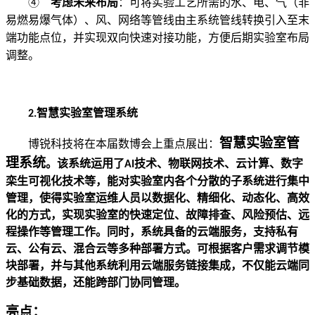
④
考虑未来布局
：可将实验工艺所需的水、电、气（非
易燃易爆气体）、风、网络等管线由主系统管线转换引入至末
端功能点位，并实现双向快速对接功能，方便后期实验室布局
调整。
智慧实验室管理系统
2
.
智慧实验室管
博锐科技将在本届数博会上重点展出：
理系统
。该系统运用了
技术、物联网技术、云计算、数字
AI
栾生可视化技术等，能对实验室内各个分散的子系统进行集中
管理，使得实验室运维人员以数据化、精细化、动态化、高效
化的方式，实现实验室的快速定位、故障排查、风险预估、远
程操作等管理工作。同时，系统具备的云端服务，支持私有
云、公有云、混合云等多种部署方式。可根据客户需求调节模
块部署，并与其他系统利用云端服务链接集成，不仅能云端同
步基础数据，还能跨部门协同管理。
亮点：