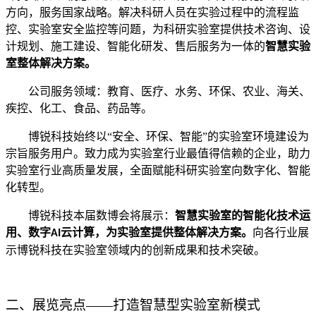
方向，服务国家战略。解决科研人员在实验过程中的流程监
控、实验室安全监控等问题，
为科研
实验室
提供
技术咨询、设
计规划、施工建设、智能化研发、售后服务为一体的
智慧实验
室整体解决方案。
公司服务领域：
教育、医疗、水务、环保、农业、海关、
疾控、化工、食品、药品等。
博锐科技始终以
“安全、环保、智能”的实验室环境建设为
宗旨服务用户。致力成为实验室行业最值得信赖的企业，助力
实验室行业高质量发展，全面赋能科研实验室向数字化、智能
化转型。
博锐科技本届数博会
将
展示：
智慧
实验室
的智能化技术运
用、数字
云计算，为实验室提供整体
解决方案
。
向各行业展
AI
示
博锐科技在
实验室领域
内的
创新
成果
和技术突破。
二、
展览亮点
——打造智慧型实验室新模式