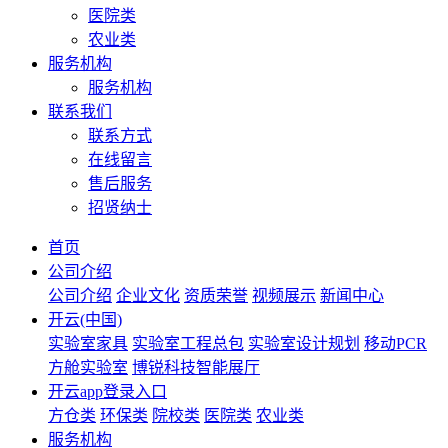
医院类
农业类
服务机构
服务机构
联系我们
联系方式
在线留言
售后服务
招贤纳士
首页
公司介绍
公司介绍
企业文化
资质荣誉
视频展示
新闻中心
开云(中国)
实验室家具
实验室工程总包
实验室设计规划
移动PCR
方舱实验室
博锐科技智能展厅
开云app登录入口
方仓类
环保类
院校类
医院类
农业类
服务机构