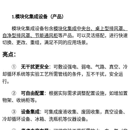
模块化集成设备（产品）
1.
模块化集成设备包含
模块化集成中央台、桌上型排风罩、
自净型排风罩、节能通风柜
等产品。可以灵活搭配，进行快速
切换、更改、重组，满足不同的应用场景。
亮点：
①
无干扰更安全
：
可敷设强电、弱电、气路、真空、冷
却循环系统等实验工艺所需管线的条件，互不干扰，安全运
行
。
②
可自由配置
：根据实际需求调整配置设施，如增加置
物架、收纳柜等。
③
设备集成
：可集成废液收集、废固收集，真空设备、
冷却循环设备、冰箱、洗瓶机等仪器设备。