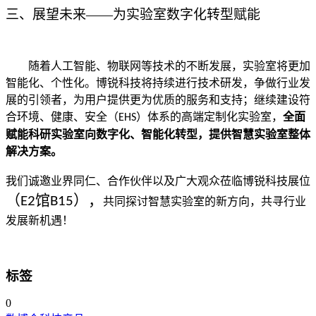
三、展望未来
——为实验室数字化转型赋能
随着人工智能、物联网等技术的不断发展，实验室将更加
智能化、个性化。博锐科技将持续进行技术研发，争做行业发
展的引领者，为用户提供更为优质的服务和支持；
继续建设符
合环境、健康、安全（
）体系的高端定制化实验室，
全面
EHS
赋能科研实验室向数字化、智能化转型，提供智慧实验室整体
解决方案。
我们诚邀业界同仁、合作伙伴以及广大观众莅临博锐科技展位
（
馆
）
，
E2
B15
共同探讨
智慧实验室
的新方向，共
寻
行业
发展新机遇！
标签
0