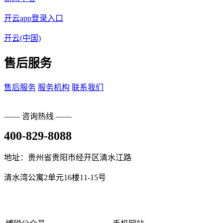
开云app登录入口
开云(中国)
售后服务
售后服务
服务机构
联系我们
—— 咨询热线 ——
400-829-8088
地址：贵州省贵阳市经开区清水江路
清水湾公寓2单元16楼11-15号