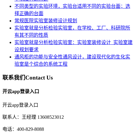
不同类型的实验环境，实验台适用不同的实验台面；选
择正确的台面
常规医院实验室装修设计规划
实验室就是分析检验实验室，在学校、工厂、科研院所
有其不同的性质
实验室就是分析检验实验室：实验室装修设计_实验室建
设规划要求
通风柜的功能与安全性通风设计，建设现代化的生化实
验室是个综合的系统工程
联系我们
Contact Us
开云app登录入口
开云app登录入口
联系人：王经理 13608523012
电话：400-829-8088