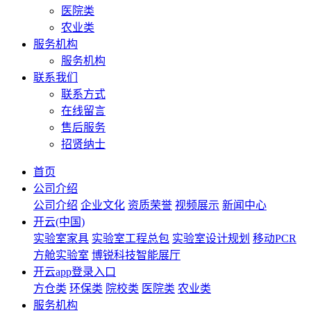
医院类
农业类
服务机构
服务机构
联系我们
联系方式
在线留言
售后服务
招贤纳士
首页
公司介绍
公司介绍
企业文化
资质荣誉
视频展示
新闻中心
开云(中国)
实验室家具
实验室工程总包
实验室设计规划
移动PCR
方舱实验室
博锐科技智能展厅
开云app登录入口
方仓类
环保类
院校类
医院类
农业类
服务机构