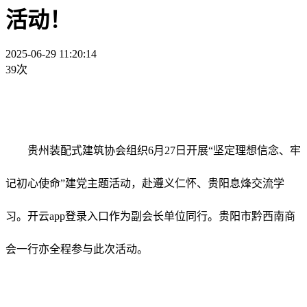
活动！
2025-06-29 11:20:14
39次
贵州装配式建筑协会组织6月27日开展“坚定理想信念、牢
记初心使命”建党主题活动，赴遵义仁怀、贵阳息烽交流学
习。开云app登录入口作为副会长单位同行。贵阳市黔西南商
会一行亦全程参与此次活动。