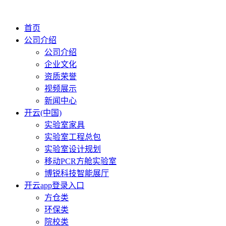
首页
公司介绍
公司介绍
企业文化
资质荣誉
视频展示
新闻中心
开云(中国)
实验室家具
实验室工程总包
实验室设计规划
移动PCR方舱实验室
博锐科技智能展厅
开云app登录入口
方仓类
环保类
院校类